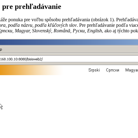
e pre prehľadávanie
ukáže ponuka pre voľbu spôsobu prehľadávania (obrázok 1). Prehľadáva
ora, podľa názvu, podľa kľúčových slov
. Pre prehľadávanie podľa viac
Cрпски, Magyar, Slovenský, Română, Руски, English
, ako aj týchto p