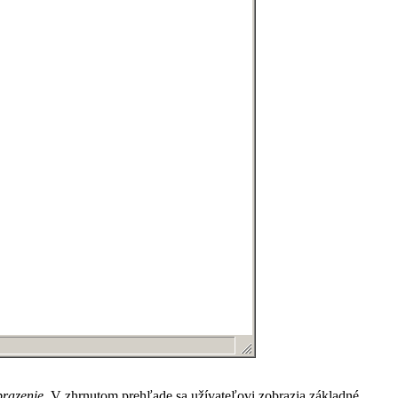
brazenie
. V zhrnutom prehľade sa užívateľovi zobrazia základné