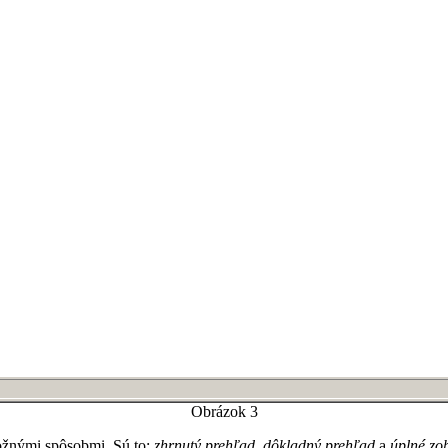
Obrázok 3
ožnými spôsobmi. Sú to:
zhrnutý prehľad, dôkladný prehľad
a
úplné zo