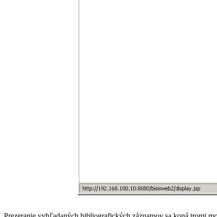
Prezeranie vyhľadaných bibliografických záznamov sa koná tromi m